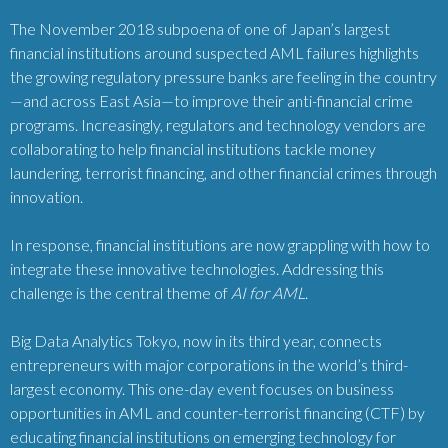
The November 2018 subpoena of one of Japan’s largest
financial institutions around suspected AML failures highlights
the growing regulatory pressure banks are feeling in the country
—and across East Asia—to improve their anti-financial crime
programs. Increasingly, regulators and technology vendors are
collaborating to help financial institutions tackle money
laundering, terrorist financing, and other financial crimes through
innovation.
In response, financial institutions are now grappling with how to
integrate these innovative technologies. Addressing this
challenge is the central theme of
AI for AML
.
Big Data Analytics Tokyo, now in its third year, connects
entrepreneurs with major corporations in the world’s third-
largest economy. This one-day event focuses on business
opportunities in AML and counter-terrorist financing (CTF) by
educating financial institutions on emerging technology for