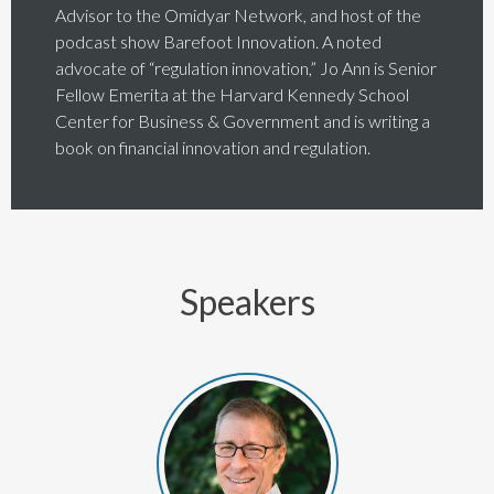
Advisor to the Omidyar Network, and host of the
podcast show Barefoot Innovation. A noted
advocate of “regulation innovation,” Jo Ann is Senior
Fellow Emerita at the Harvard Kennedy School
Center for Business & Government and is writing a
book on financial innovation and regulation.
Speakers